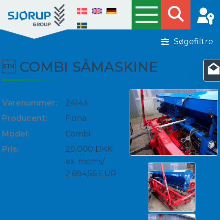
Søgefiltre
 COMBI SÅMASKINE
Varenummer:
24143
Producent:
Fiona
Model:
Combi
Pris:
20.000 DKK
ex. moms/
2.684,56 EUR