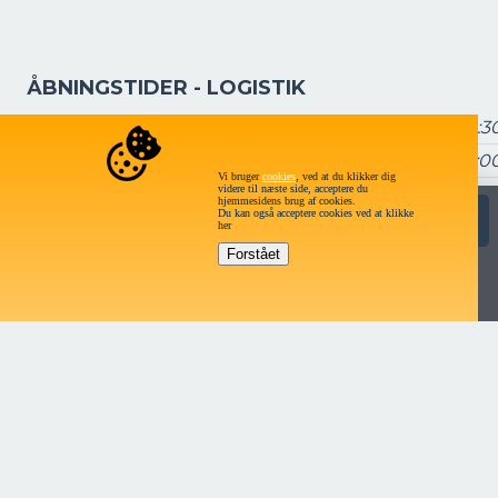
ÅBNINGSTIDER - LOGISTIK
Mandag - torsdag
7:15 – 16:3
Fredag
7:15 – 16:0
Vi bruger
cookies
, ved at du klikker dig
videre til næste side, acceptere du
Lørdag og søndag
Lukke
hjemmesidens brug af cookies.
Du kan også acceptere cookies ved at klikke
Send forespørgsel
her
Gå til Dealerportalen