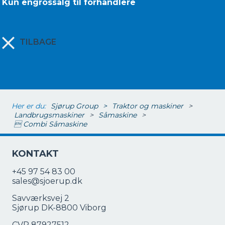
Kun engrossalg til forhandlere
TILBAGE
Her er du:
Sjørup Group
>
Traktor og maskiner
>
Landbrugsmaskiner
>
Såmaskine
>
 Combi Såmaskine
KONTAKT
+45 97 54 83 00
sales@sjoerup.dk
Savværksvej 2
Sjørup DK-8800 Viborg
CVR 87927512