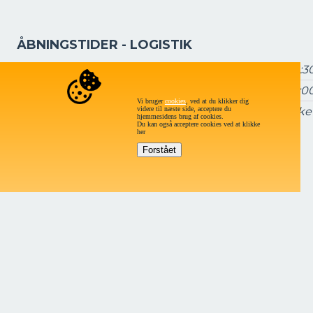
ÅBNINGSTIDER - LOGISTIK
Mandag - torsdag
7:15 – 16:3
Fredag
7:15 – 16:0
Vi bruger
cookies
, ved at du klikker dig
videre til næste side, acceptere du
Lørdag og søndag
Lukke
hjemmesidens brug af cookies.
Du kan også acceptere cookies ved at klikke
her