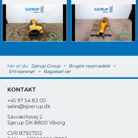
Her er du:
Sjørup Group
>
Brugte reservedele
>
Entreprenør
>
Bagaksel rør
KONTAKT
+45 97 54 83 00
sales@sjoerup.dk
Savværksvej 2
Sjørup DK-8800 Viborg
CVR 87927512