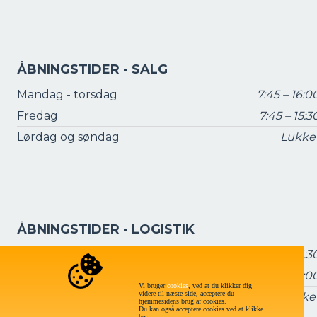
ÅBNINGSTIDER - SALG
Mandag - torsdag
7:45 – 16:0
Fredag
7:45 – 15:3
Lørdag og søndag
Lukke
ÅBNINGSTIDER - LOGISTIK
Mandag - torsdag
7:15 – 16:3
Fredag
7:15 – 16:0
Vi bruger
cookies
, ved at du klikker dig
videre til næste side, acceptere du
Lørdag og søndag
Lukke
hjemmesidens brug af cookies.
Du kan også acceptere cookies ved at klikke
her