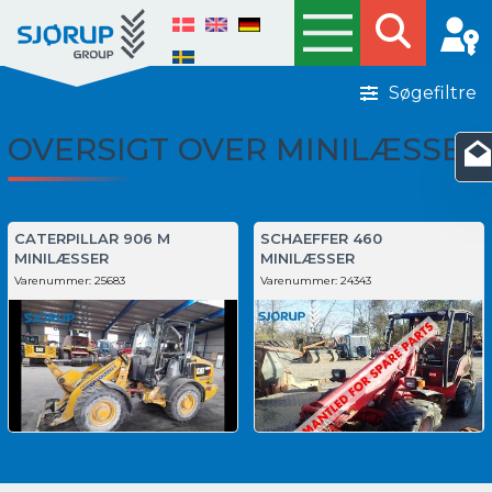
Søgefiltre
OVERSIGT OVER MINILÆSSER
CATERPILLAR 906 M
SCHAEFFER 460
MINILÆSSER
MINILÆSSER
Varenummer:
25683
Varenummer:
24343