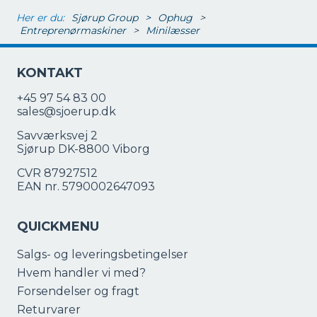
Her er du:
Sjørup Group
>
Ophug
>
Entreprenørmaskiner
>
Minilæsser
KONTAKT
+45 97 54 83 00
sales@sjoerup.dk
Savværksvej 2
Sjørup DK-8800 Viborg
CVR 87927512
EAN nr. 5790002647093
QUICKMENU
Salgs- og leveringsbetingelser
Hvem handler vi med?
Forsendelser og fragt
Returvarer