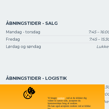
ÅBNINGSTIDER - SALG
Mandag - torsdag
7:45 – 16:0
Fredag
7:45 – 15:3
Lørdag og søndag
Lukke
ÅBNINGSTIDER - LOGISTIK
Mandag - torsdag
7:15 – 16:3
Fredag
7:15 – 16:0
Vi bruger
cookies
, ved at du klikker dig
videre til næste side, acceptere du
Lørdag og søndag
Lukke
hjemmesidens brug af cookies.
Du kan også acceptere cookies ved at klikke
her