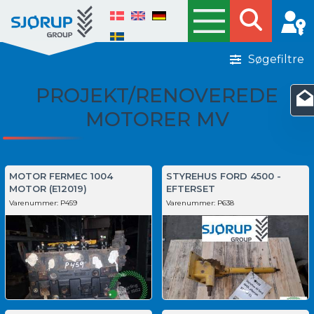
Søgefiltre
PROJEKT/RENOVEREDE
MOTORER MV
MOTOR FERMEC 1004
STYREHUS FORD 4500 -
MOTOR (E12019)
EFTERSET
Varenummer:
P459
Varenummer:
P638