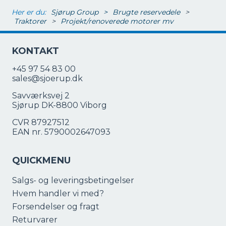
Her er du:
Sjørup Group
>
Brugte reservedele
>
Traktorer
>
Projekt/renoverede motorer mv
KONTAKT
+45 97 54 83 00
sales@sjoerup.dk
Savværksvej 2
Sjørup DK-8800 Viborg
CVR 87927512
EAN nr. 5790002647093
QUICKMENU
Salgs- og leveringsbetingelser
Hvem handler vi med?
Forsendelser og fragt
Returvarer