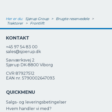
Her er du:
Sjørup Group
>
Brugte reservedele
>
Traktorer
>
Frontlift
KONTAKT
+45 97 54 83 00
sales@sjoerup.dk
Savværksvej 2
Sjørup DK-8800 Viborg
CVR 87927512
EAN nr. 5790002647093
QUICKMENU
Salgs- og leveringsbetingelser
Hvem handler vi med?