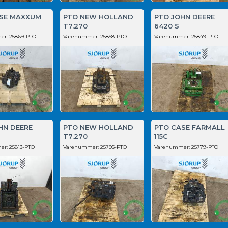
SE MAXXUM
PTO NEW HOLLAND
PTO JOHN DEERE
T7.270
6420 S
er:
25869-PTO
Varenummer:
25858-PTO
Varenummer:
25849-PTO
HN DEERE
PTO NEW HOLLAND
PTO CASE FARMALL
T7.270
115C
er:
25813-PTO
Varenummer:
25795-PTO
Varenummer:
25779-PTO