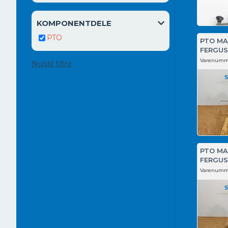
KOMPONENTDELE
PTO
PTO MA
FERGUS
Varenumm
Nulstil filtre
PTO MA
FERGUS
Varenumm