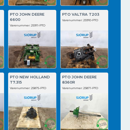
PTO JOHN DEERE
PTO VALTRA T203
6600
Varenummer:
25910-PTO
Varenummer:
25911-PTO
PTO NEW HOLLAND
PTO JOHN DEERE
T7.315
8360R
Varenummer:
25875-PTO
Varenummer:
25871-PTO