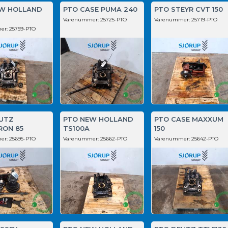
W HOLLAND
PTO CASE PUMA 240
PTO STEYR CVT 150
Varenummer:
25725-PTO
Varenummer:
25719-PTO
er:
25759-PTO
UTZ
PTO NEW HOLLAND
PTO CASE MAXXUM
ON 85
TS100A
150
er:
25695-PTO
Varenummer:
25662-PTO
Varenummer:
25642-PTO