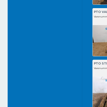
PTO VA
Varenumm
PTO ST
Varenumm