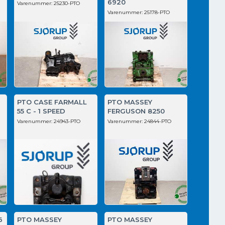
6920
Varenummer:
25230-PTO
Varenummer:
25178-PTO
PTO CASE FARMALL
PTO MASSEY
55 C - 1 SPEED
FERGUSON 8250
Varenummer:
24943-PTO
Varenummer:
24844-PTO
6
PTO MASSEY
PTO MASSEY