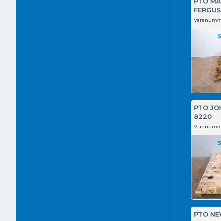
PTO MA
FERGUS
Varenumm
PTO JO
8220
Varenumm
PTO NE