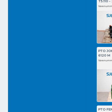
T5.110 -
Varenumm
PTO JO
6120 M
Varenumm
PTO FE