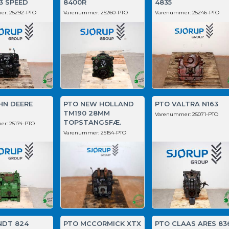
 3 SPEED
8400R
4835
er:
25292-PTO
Varenummer:
25260-PTO
Varenummer:
25246-PTO
HN DEERE
PTO NEW HOLLAND
PTO VALTRA N163
TM190 28MM
Varenummer:
25071-PTO
TOPSTANGSFÆ.
er:
25174-PTO
Varenummer:
25154-PTO
NDT 824
PTO MCCORMICK XTX
PTO CLAAS ARES 83