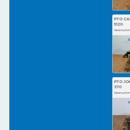
PTO CA
5120
Varenumm
PTO JO
370
Varenumm