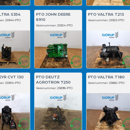
LTRA S354
PTO JOHN DEERE
PTO VALTRA T213
6910
er:
25944-PTO
Varenummer:
25923-PTO
Varenummer:
25924-PTO
EYR CVT 130
PTO DEUTZ
PTO VALTRA T180
AGROTRON 7250
er:
25904-PTO
Varenummer:
25882-PTO
Varenummer:
25898-PTO