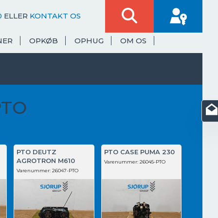
0
ELLER
KONTAKT OS
NER
OPKØB
OPHUG
OM OS
PTO
PTO DEUTZ
PTO CASE PUMA 230
AGROTRON M610
Varenummer:
26045-PTO
Varenummer:
26047-PTO