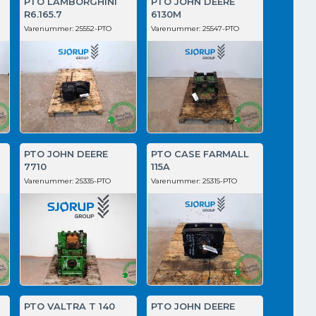
PTO LAMBORGHINI
PTO JOHN DEERE
R6.165.7
6130M
Varenummer:
25552-PTO
Varenummer:
25547-PTO
PTO JOHN DEERE
PTO CASE FARMALL
7710
115A
Varenummer:
25335-PTO
Varenummer:
25315-PTO
PTO VALTRA T 140
PTO JOHN DEERE