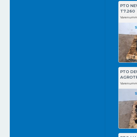
PTO NE
T7.260
Varenumm
PTO DE
AGROTR
Varenumm