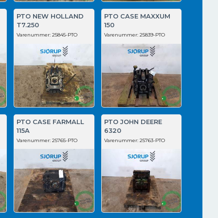
PTO NEW HOLLAND
PTO CASE MAXXUM
T7.250
150
Varenummer:
25845-PTO
Varenummer:
25839-PTO
PTO CASE FARMALL
PTO JOHN DEERE
115A
6320
Varenummer:
25765-PTO
Varenummer:
25763-PTO