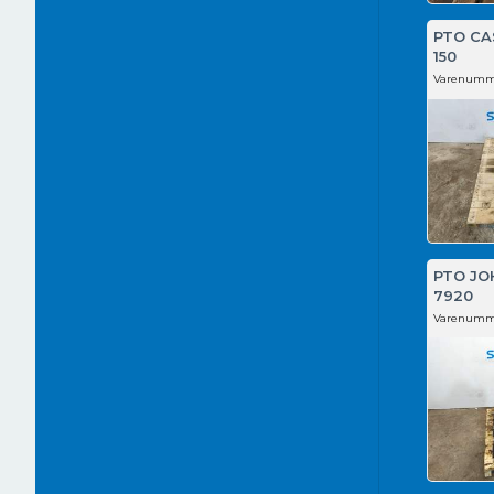
PTO CA
150
Varenumm
PTO JO
7920
Varenumm