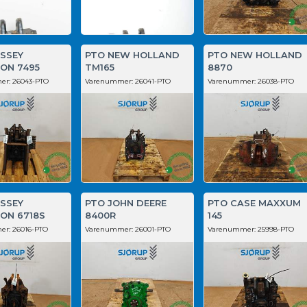
SSEY
PTO NEW HOLLAND
PTO NEW HOLLAND
ON 7495
TM165
8870
er:
26043-PTO
Varenummer:
26041-PTO
Varenummer:
26038-PTO
SSEY
PTO JOHN DEERE
PTO CASE MAXXUM
ON 6718S
8400R
145
er:
26016-PTO
Varenummer:
26001-PTO
Varenummer:
25998-PTO