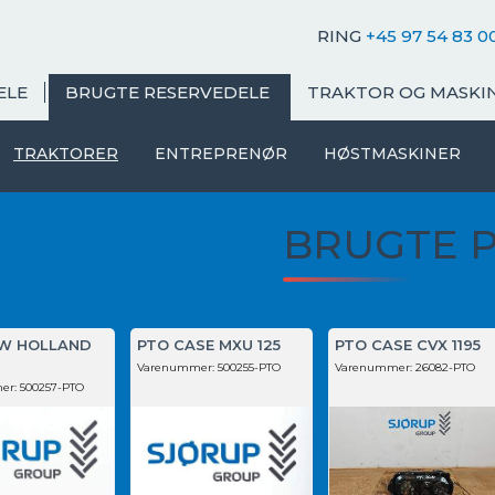
RING
+45 97 54 83 0
ELE
BRUGTE RESERVEDELE
TRAKTOR OG MASKI
TRAKTORER
ENTREPRENØR
HØSTMASKINER
BRUGTE 
W HOLLAND
PTO CASE MXU 125
PTO CASE CVX 1195
Varenummer:
500255-PTO
Varenummer:
26082-PTO
er:
500257-PTO