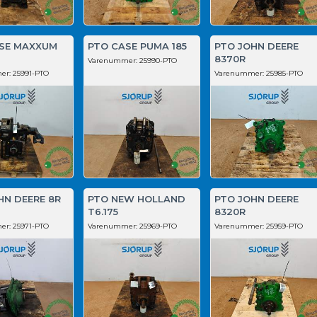
SE MAXXUM
PTO CASE PUMA 185
PTO JOHN DEERE
8370R
Varenummer:
25990-PTO
er:
25991-PTO
Varenummer:
25985-PTO
HN DEERE 8R
PTO NEW HOLLAND
PTO JOHN DEERE
T6.175
8320R
er:
25971-PTO
Varenummer:
25969-PTO
Varenummer:
25959-PTO