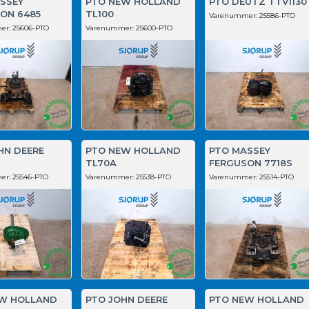
SSEY
PTO NEW HOLLAND
PTO DEUTZ TTV1130
ON 6485
TL100
Varenummer:
25586-PTO
er:
25606-PTO
Varenummer:
25600-PTO
HN DEERE
PTO NEW HOLLAND
PTO MASSEY
TL70A
FERGUSON 7718S
er:
25546-PTO
Varenummer:
25538-PTO
Varenummer:
25514-PTO
W HOLLAND
PTO JOHN DEERE
PTO NEW HOLLAND