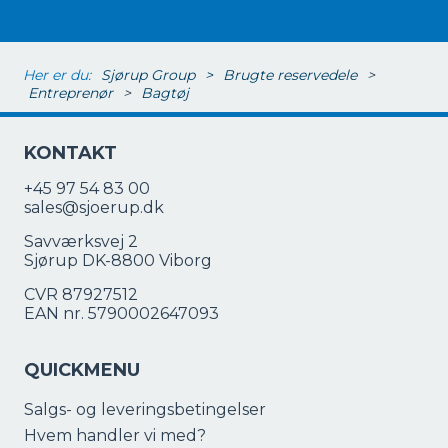
Her er du:
Sjørup Group
>
Brugte reservedele
>
Entreprenør
>
Bagtøj
KONTAKT
+45 97 54 83 00
sales@sjoerup.dk
Savværksvej 2
Sjørup DK-8800 Viborg
CVR 87927512
EAN nr. 5790002647093
QUICKMENU
Salgs- og leveringsbetingelser
Hvem handler vi med?