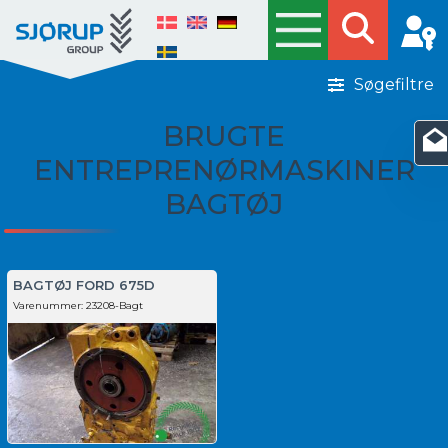
Søgefiltre
BRUGTE
ENTREPRENØRMASKINER
BAGTØJ
BAGTØJ FORD 675D
Varenummer:
23208-Bagt