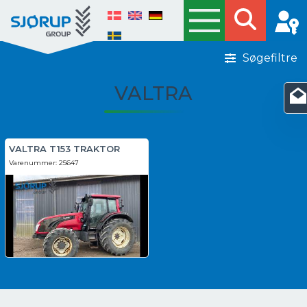
Søgefiltre
VALTRA
VALTRA T153 TRAKTOR
Varenummer:
25647