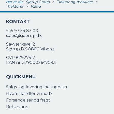
Her er du:
Sjørup Group
>
Traktor og maskiner
>
Traktorer
>
Valtra
KONTAKT
+45 97 54 83 00
sales@sjoerup.dk
Savværksvej 2
Sjørup DK-8800 Viborg
CVR 87927512
EAN nr. 5790002647093
QUICKMENU
Salgs- og leveringsbetingelser
Hvem handler vi med?
Forsendelser og fragt
Returvarer