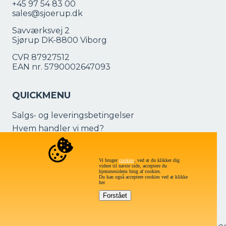
+45 97 54 83 00
sales@sjoerup.dk
Savværksvej 2
Sjørup DK-8800 Viborg
CVR 87927512
EAN nr. 5790002647093
QUICKMENU
Salgs- og leveringsbetingelser
Hvem handler vi med?
Forsendelser og fragt
Returvarer
Vi bruger
cookies
, ved at du klikker dig
videre til næste side, acceptere du
hjemmesidens brug af cookies.
Du kan også acceptere cookies ved at klikke
her
ÅBNINGSTIDER - SALG