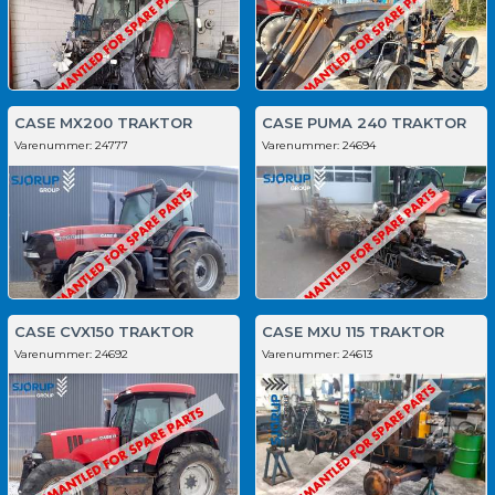
CASE MX200 TRAKTOR
CASE PUMA 240 TRAKTOR
Varenummer:
24777
Varenummer:
24694
CASE CVX150 TRAKTOR
CASE MXU 115 TRAKTOR
Varenummer:
24692
Varenummer:
24613