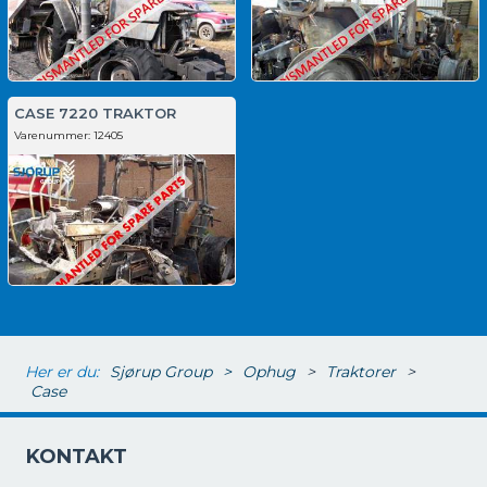
CASE 7220 TRAKTOR
Varenummer:
12405
Her er du:
Sjørup Group
>
Ophug
>
Traktorer
>
Case
KONTAKT