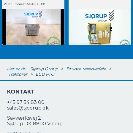
Varenummer:
25420-ECU03
Her er du:
Sjørup Group
>
Brugte reservedele
>
Traktorer
>
ECU PTO
KONTAKT
+45 97 54 83 00
sales@sjoerup.dk
Savværksvej 2
Sjørup DK-8800 Viborg