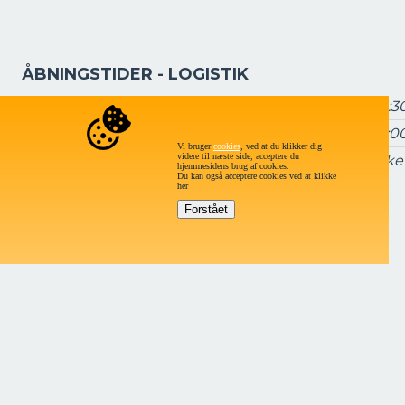
ÅBNINGSTIDER - LOGISTIK
Mandag - torsdag
7:15 – 16:3
Fredag
7:15 – 16:0
Vi bruger
cookies
, ved at du klikker dig
videre til næste side, acceptere du
Lørdag og søndag
Lukke
hjemmesidens brug af cookies.
Du kan også acceptere cookies ved at klikke
her