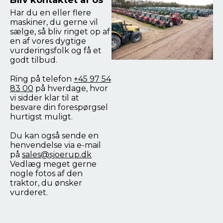
Bliv kontaktet af os
Har du en eller flere
maskiner, du gerne vil
sælge, så bliv ringet op af
en af vores dygtige
vurderingsfolk og få et
godt tilbud.
Ring på telefon
+45 97 54
83 00
på hverdage, hvor
vi sidder klar til at
besvare din forespørgsel
hurtigst muligt.
Du kan også sende en
henvendelse via e-mail
på
sales@sjoerup.dk
Vedlæg meget gerne
nogle fotos af den
traktor, du ønsker
vurderet.