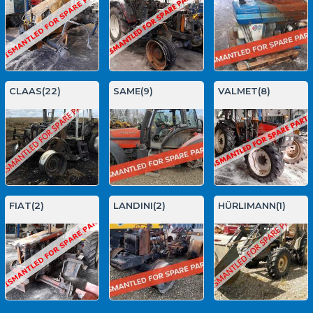
CLAAS(22)
SAME(9)
VALMET(8)
FIAT(2)
LANDINI(2)
HÜRLIMANN(1)