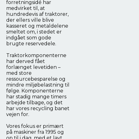
forretningsidé har
medvirket til, at
hundredevis af traktorer,
der ellers ville blive
kasseret og metaldelene
smeltet om, i stedet er
indgået som gode
brugte reservedele.
Traktorkomponenterne
har derved fået
forlænget levetiden –
med store
ressourcebesparelse og
mindre miljøbelastning til
følge. Komponenterne
har stadig mange timers
arbejde tilbage, og det
har vores recycling banet
vejen for.
Vores fokus er primært
på maskiner fra 1995 og
op til i dag, med et lavt