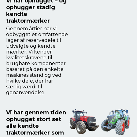
Vi har ophugget – og
ophugger stadig
kendte
traktormærker
Gennem årtier har vi
opbygget et omfattende
lager af reservedele til
udvalgte og kendte
mærker. Vi kender
kvalitetskravene til
brugbare komponenter
baseret på den enkelte
maskines stand og ved
hvilke dele, der har
særlig værdi til
genanvendelse.
Vi har gennem tiden
ophugget stort set
alle kendte
traktormærker som