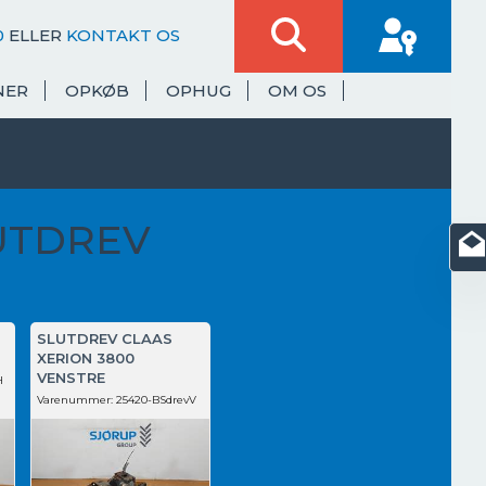
0
ELLER
KONTAKT OS
NER
OPKØB
OPHUG
OM OS
UTDREV
SLUTDREV CLAAS
XERION 3800
VENSTRE
H
Varenummer:
25420-BSdrevV