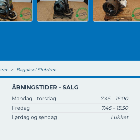
orer
>
Bagaksel Slutdrev
ÅBNINGSTIDER - SALG
Mandag - torsdag
7:45 – 16:00
Fredag
7:45 – 15:30
Lørdag og søndag
Lukket