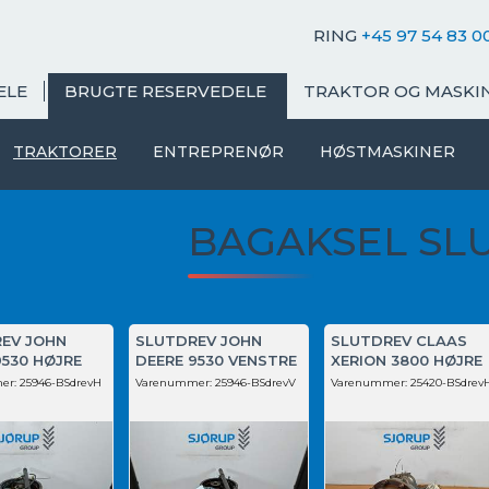
RING
+45 97 54 83 0
ELE
BRUGTE RESERVEDELE
TRAKTOR OG MASKI
TRAKTORER
ENTREPRENØR
HØSTMASKINER
BAGAKSEL SL
EV JOHN
SLUTDREV JOHN
SLUTDREV CLAAS
9530 HØJRE
DEERE 9530 VENSTRE
XERION 3800 HØJRE
er:
25946-BSdrevH
Varenummer:
25946-BSdrevV
Varenummer:
25420-BSdrev