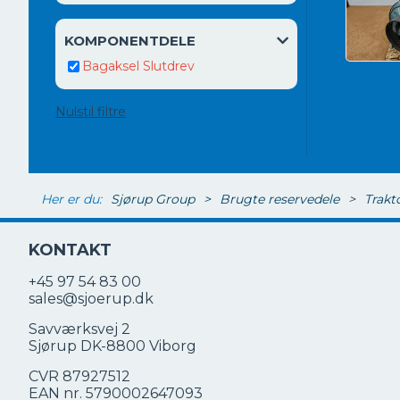
KOMPONENTDELE
Bagaksel Slutdrev
Nulstil filtre
Her er du:
Sjørup Group
>
Brugte reservedele
>
Trakt
KONTAKT
+45 97 54 83 00
sales@sjoerup.dk
Savværksvej 2
Sjørup DK-8800 Viborg
CVR 87927512
EAN nr. 5790002647093