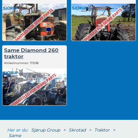
Same Diamond 260
traktor
Artikelnummer:
17208
Her er du:
Sjørup Group
>
Skrotad
>
Traktor
>
Same