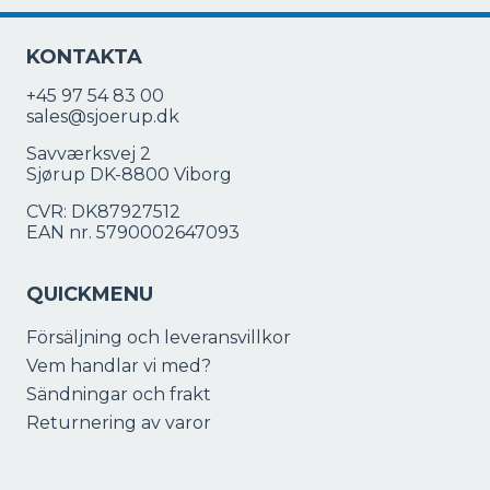
KONTAKTA
+45 97 54 83 00
sales@sjoerup.dk
Savværksvej 2
Sjørup DK-8800 Viborg
CVR: DK87927512
EAN nr. 5790002647093
QUICKMENU
Försäljning och leveransvillkor
Vem handlar vi med?
Sändningar och frakt
Returnering av varor