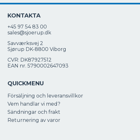
KONTAKTA
+45 97 54 83 00
sales@sjoerup.dk
Savværksvej 2
Sjørup DK-8800 Viborg
CVR: DK87927512
EAN nr. 5790002647093
QUICKMENU
Försäljning och leveransvillkor
Vem handlar vi med?
Sändningar och frakt
Returnering av varor