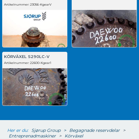
Artikelnummer:
23056-KgearV
KÖRVÄXEL S290LC-V
Artikelnummer:
22600-Kgear1
Her er du:
Sjørup Group
>
Begagnade reservdelar
>
Entreprenadmaskiner
>
Körväxel