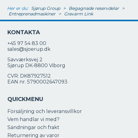
Her er du:
Sjørup Group
>
Begagnade reservdelar
>
Entreprenadmaskiner
>
Gravarm Link
KONTAKTA
+45 97 54 83 00
sales@sjoerup.dk
Savværksvej 2
Sjørup DK-8800 Viborg
CVR: DK87927512
EAN nr. 5790002647093
QUICKMENU
Försäljning och leveransvillkor
Vem handlar vi med?
Sändningar och frakt
Returnering av varor