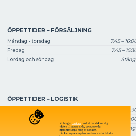
ÖPPETTIDER – FÖRSÄLJNING
Måndag - torsdag
7:45 – 16:0
Fredag
7:45 – 15:3
Lördag och söndag
Stäng
ÖPPETTIDER – LOGISTIK
Måndag - torsdag
7:15 – 16:3
Fredag
7:15 – 16:0
Vi bruger
cookies
, ved at du klikker dig
videre til næste side, acceptere du
Lördag och söndag:
Stäng
hjemmesidens brug af cookies.
Du kan også acceptere cookies ved at klikke