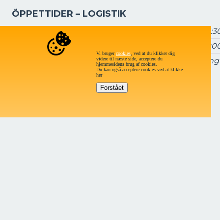
ÖPPETTIDER – LOGISTIK
Måndag - torsdag
7:15 – 16:3
Fredag
7:15 – 16:0
Vi bruger
cookies
, ved at du klikker dig
videre til næste side, acceptere du
Lördag och söndag:
Stäng
hjemmesidens brug af cookies.
Du kan også acceptere cookies ved at klikke
her