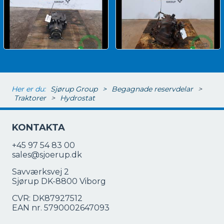
Her er du:
Sjørup Group
>
Begagnade reservdelar
>
Traktorer
>
Hydrostat
KONTAKTA
+45 97 54 83 00
sales@sjoerup.dk
Savværksvej 2
Sjørup DK-8800 Viborg
CVR: DK87927512
EAN nr. 5790002647093