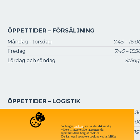
ÖPPETTIDER – FÖRSÄLJNING
Måndag - torsdag
7:45 – 16:0
Fredag
7:45 – 15:3
Lördag och söndag
Stäng
ÖPPETTIDER – LOGISTIK
Måndag - torsdag
7:15 – 16:3
Fredag
7:15 – 16:0
Vi bruger
cookies
, ved at du klikker dig
videre til næste side, acceptere du
Lördag och söndag:
Stäng
hjemmesidens brug af cookies.
Du kan også acceptere cookies ved at klikke
her