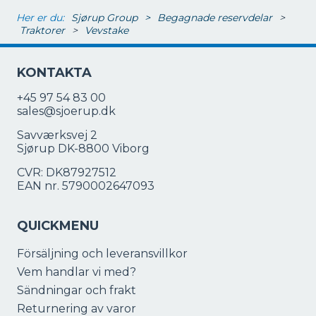
Her er du:
Sjørup Group
>
Begagnade reservdelar
>
Traktorer
>
Vevstake
KONTAKTA
+45 97 54 83 00
sales@sjoerup.dk
Savværksvej 2
Sjørup DK-8800 Viborg
CVR: DK87927512
EAN nr. 5790002647093
QUICKMENU
Försäljning och leveransvillkor
Vem handlar vi med?
Sändningar och frakt
Returnering av varor