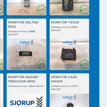
MONITOR VALTRA
MONITOR T6040
N142
Artikelnummer:
25610-
Monit01
Artikelnummer:
25696-
Monit01
MONITOR MASSEY
MONITOR CASE
FERGUSON 8250
MX200
t
Artikelnummer:
24844-Monit
Artikelnummer:
24777-
Monit01