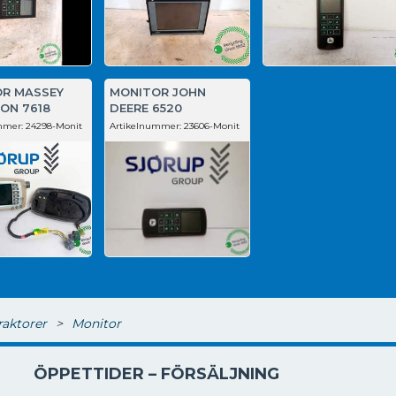
R MASSEY
MONITOR JOHN
ON 7618
DEERE 6520
mmer:
24298-Monit
Artikelnummer:
23606-Monit
raktorer
>
Monitor
ÖPPETTIDER – FÖRSÄLJNING