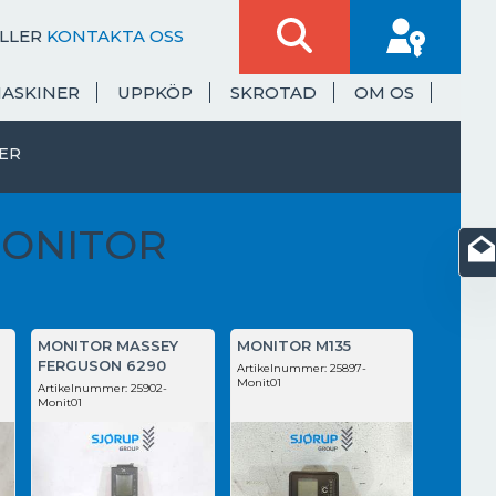
LLER
KONTAKTA OSS
MASKINER
UPPKÖP
SKROTAD
OM OS
ER
ONITOR
MONITOR MASSEY
MONITOR M135
FERGUSON 6290
Artikelnummer:
25897-
Monit01
Artikelnummer:
25902-
Monit01