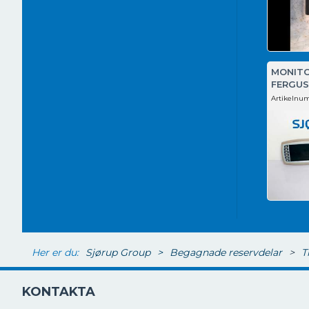
MONITO
FERGUS
Artikelnu
Her er du:
Sjørup Group
>
Begagnade reservdelar
>
T
KONTAKTA