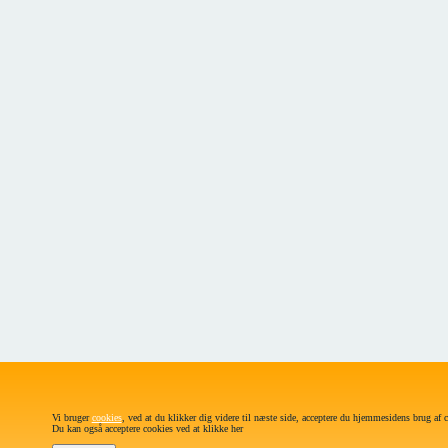
Vi bruger
cookies
, ved at du klikker dig videre til næste side, acceptere du hjemmesidens brug af 
Du kan også acceptere cookies ved at klikke her