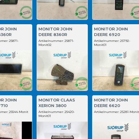
R JOHN
MONITOR JOHN
MONITOR JOHN
8360R
DEERE 8360R
DEERE 6920
mmer:
25871-
Artikelnummer:
25871-
Artikelnummer:
25792-
Monit02
Monit01
R JOHN
MONITOR CLAAS
MONITOR JOHN
7710
XERION 3800
DEERE 6620
mmer:
25544-Monit
Artikelnummer:
25420-
Artikelnummer:
25281-Moni
Monit01