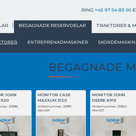
RING
+45 97 54 83 00
E
LAR
BEGAGNADE RESERVDELAR
TRAKTORER & 
KTORER
ENTREPRENADMASKINER
SKÖRDEMASKIN
BEGAGNADE M
R JOHN
MONITOR CASE
MONITOR JOHN
6920
MAXXUM 5120
DEERE 6910
mmer:
25996-
Artikelnummer:
25991-
Artikelnummer:
25924-
Monit01
Monit01