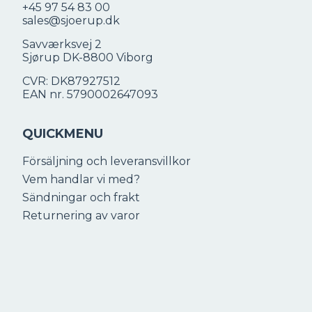
+45 97 54 83 00
sales@sjoerup.dk
Savværksvej 2
Sjørup DK-8800 Viborg
CVR: DK87927512
EAN nr. 5790002647093
QUICKMENU
Försäljning och leveransvillkor
Vem handlar vi med?
Sändningar och frakt
Returnering av varor