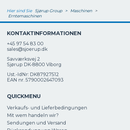
Hier sind Sie
Sjørup Group
>
Maschinen
>
Erntemaschinen
KONTAKTINFORMATIONEN
+45 97 54 83 00
sales@sjoerup.dk
Savværksvej 2
Sjørup DK-8800 Viborg
Ust.-IdNr: DK87927512
EAN nr. 5790002647093
QUICKMENU
Verkaufs- und Lieferbedingungen
Mit wem handeln wir?
Sendungen und Versand