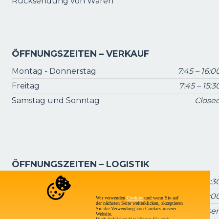
Rücksendung von Waren
ÖFFNUNGSZEITEN – VERKAUF
Montag - Donnerstag
7:45 – 16:0
Freitag
7:45 – 15:3
Samstag und Sonntag
Close
ÖFFNUNGSZEITEN – LOGISTIK
Montag - Donnerstag
7:15 – 16:3
Freitag
7:15 – 16:0
Wir verwenden
Cookies
und wenn Sie auf
der nächsten Seite weiterklicken, akzeptieren
Sie die Verwendung von Cookies unserer
Samstag und Sonntag
Geschlosse
Website.