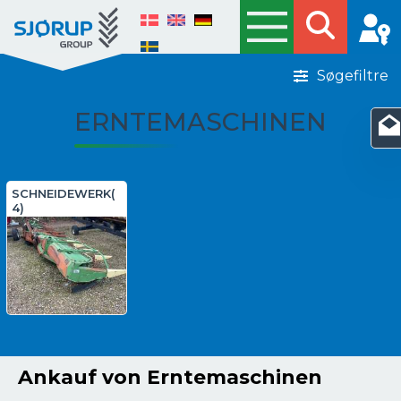
Søgefiltre
ERNTEMASCHINEN
SCHNEIDEWERK(
4)
Ankauf von Erntemaschinen