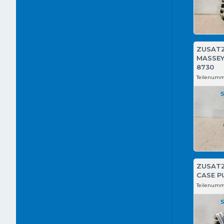
ZUSAT
MASSEY
8730
Teilenumm
ZUSAT
CASE P
Teilenumm