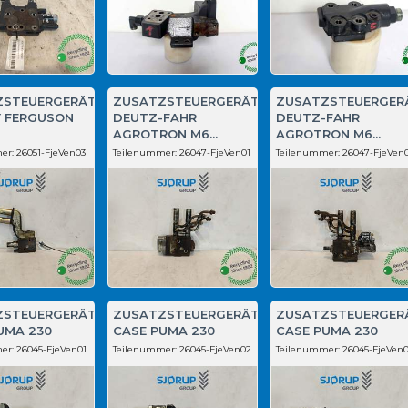
ZSTEUERGERÄT
ZUSATZSTEUERGERÄT
ZUSATZSTEUERGER
 FERGUSON
DEUTZ-FAHR
DEUTZ-FAHR
AGROTRON M6...
AGROTRON M6...
er:
26051-FjeVen03
Teilenummer:
26047-FjeVen01
Teilenummer:
26047-FjeVen
ZSTEUERGERÄT
ZUSATZSTEUERGERÄT
ZUSATZSTEUERGER
UMA 230
CASE PUMA 230
CASE PUMA 230
er:
26045-FjeVen01
Teilenummer:
26045-FjeVen02
Teilenummer:
26045-FjeVen