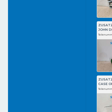
ZUSAT
JOHN D
Teilenumm
ZUSAT
CASE O
Teilenumm