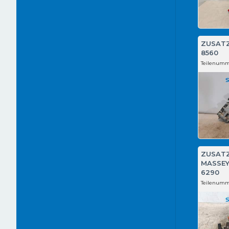
ZUSAT
8560
Teilenumm
ZUSAT
MASSEY
6290
Teilenumm