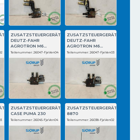
ÄT
ZUSATZSTEUERGERÄT
ZUSATZSTEUERGERÄT
DEUTZ-FAHR
DEUTZ-FAHR
AGROTRON M6...
AGROTRON M6...
02
Teilenummer:
26047-FjeVen04
Teilenummer:
26047-FjeVen03
ÄT
ZUSATZSTEUERGERÄT
ZUSATZSTEUERGERÄT
CASE PUMA 230
8870
03
Teilenummer:
26045-FjeVen04
Teilenummer:
26038-FjeVen02