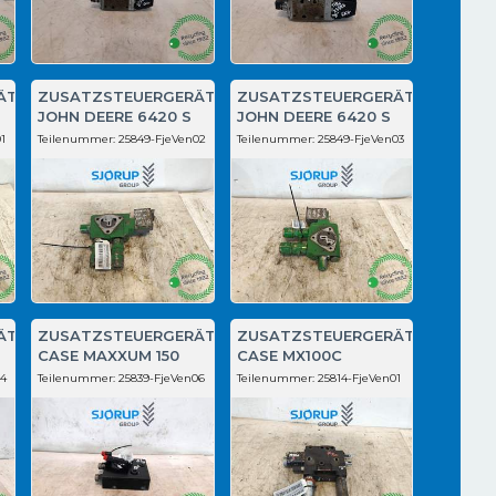
ÄT
ZUSATZSTEUERGERÄT
ZUSATZSTEUERGERÄT
JOHN DEERE 6420 S
JOHN DEERE 6420 S
1
Teilenummer:
25849-FjeVen02
Teilenummer:
25849-FjeVen03
ÄT
ZUSATZSTEUERGERÄT
ZUSATZSTEUERGERÄT
CASE MAXXUM 150
CASE MX100C
04
Teilenummer:
25839-FjeVen06
Teilenummer:
25814-FjeVen01