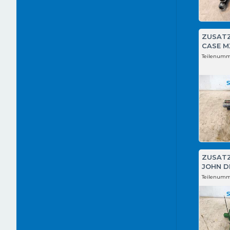
ZUSAT
CASE M
Teilenumm
ZUSAT
JOHN D
Teilenumm