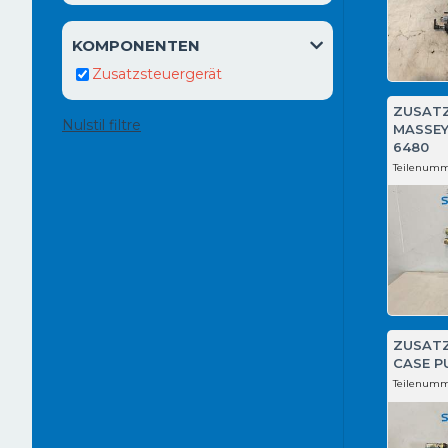
KOMPONENTEN
Zusatzsteuergerät
ZUSAT
Nulstil filtre
MASSEY
6480
Teilenumm
ZUSAT
CASE P
Teilenumm