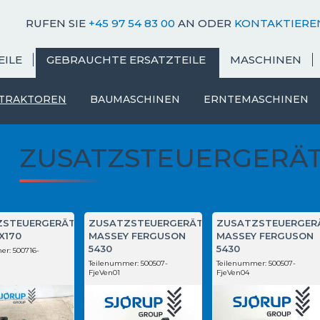
RUFEN SIE
+45 97 54 83 00
AN ODER
KONTAKTIEREN
EILE
GEBRAUCHTE ERSATZTEILE
MASCHINEN
TRAKTOREN
BAUMASCHINEN
ERNTEMASCHINEN
ZUSATZSTEUERGERÄT
ZSTEUERGERÄT
ZUSATZSTEUERGERÄT
ZUSATZSTEUERGER
X170
MASSEY FERGUSON
MASSEY FERGUSON
5430
5430
er:
500716-
Teilenummer:
500507-
Teilenummer:
500507-
FjeVen01
FjeVen04