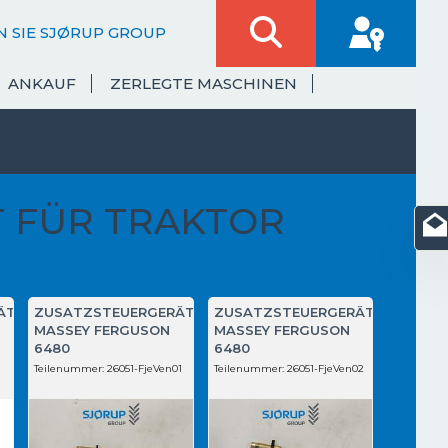
 SIE SJØRUP GROUP
ANKAUF
ZERLEGTE MASCHINEN
 FÜR TRAKTOR
ÄT
ZUSATZSTEUERGERÄT
ZUSATZSTEUERGERÄT
MASSEY FERGUSON
MASSEY FERGUSON
6480
6480
Teilenummer:
26051-FjeVen01
Teilenummer:
26051-FjeVen02