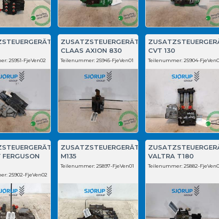
ZSTEUERGERÄT
ZUSATZSTEUERGERÄT
ZUSATZSTEUERGER
CLAAS AXION 830
CVT 130
er:
25951-FjeVen02
Teilenummer:
25945-FjeVen01
Teilenummer:
25904-FjeVen
ZSTEUERGERÄT
ZUSATZSTEUERGERÄT
ZUSATZSTEUERGER
 FERGUSON
M135
VALTRA T180
Teilenummer:
25897-FjeVen01
Teilenummer:
25882-FjeVen0
er:
25902-FjeVen02