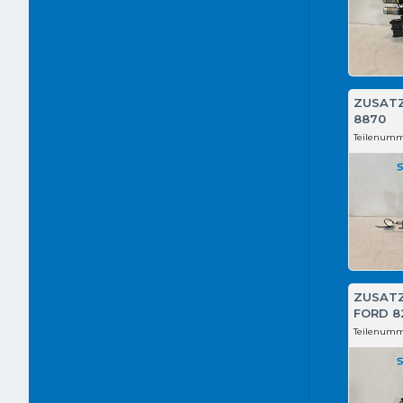
ZUSAT
8870
Teilenumm
ZUSAT
FORD 8
Teilenumm