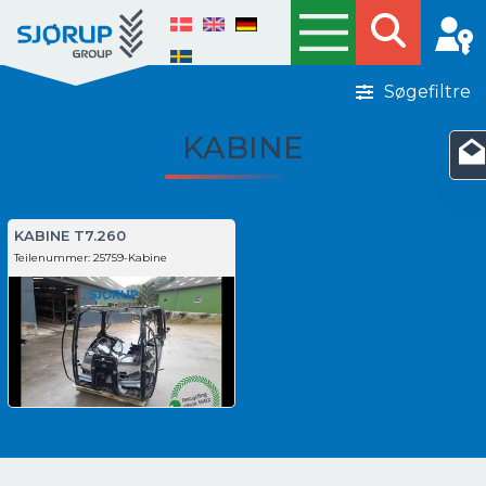
Søgefiltre
KABINE
KABINE T7.260
Teilenummer:
25759-Kabine