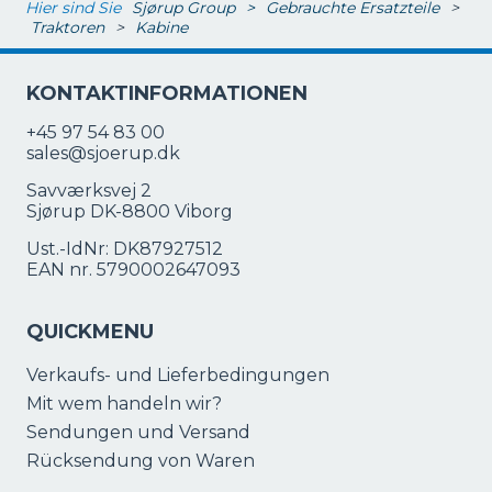
Hier sind Sie
Sjørup Group
>
Gebrauchte Ersatzteile
>
Traktoren
>
Kabine
KONTAKTINFORMATIONEN
+45 97 54 83 00
sales@sjoerup.dk
Savværksvej 2
Sjørup DK-8800 Viborg
Ust.-IdNr: DK87927512
EAN nr. 5790002647093
QUICKMENU
Verkaufs- und Lieferbedingungen
Mit wem handeln wir?
Sendungen und Versand
Rücksendung von Waren