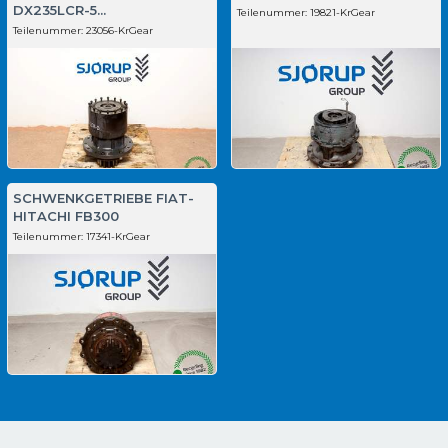
DX235LCR-5...
Teilenummer:
19821-KrGear
Teilenummer:
23056-KrGear
SCHWENKGETRIEBE FIAT-
HITACHI FB300
Teilenummer:
17341-KrGear