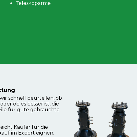
Teleskoparme
ttung
r schnell beurteilen, ob
der ob es besser ist, die
ile für gute gebrauchte
icht Käufer für die
kauf im Export eignen.