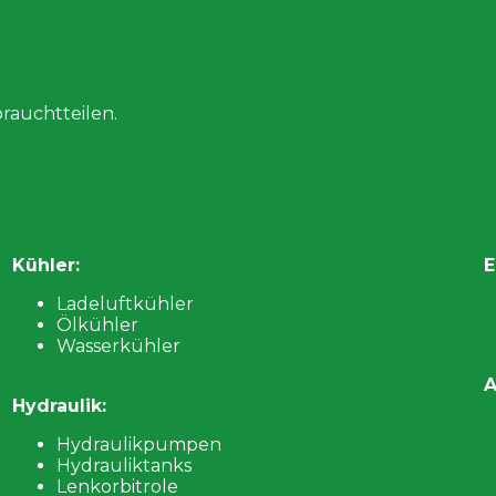
rauchtteilen.
Kühler:
E
Ladeluftkühler
Ölkühler
Wasserkühler
A
Hydraulik:
Hydraulikpumpen
Hydrauliktanks
Lenkorbitrole