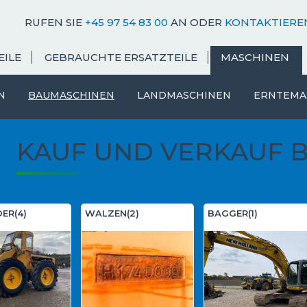
RUFEN SIE
+45 97 54 83 00
AN ODER
KONTAKTIEREN
EILE
GEBRAUCHTE ERSATZTEILE
MASCHINEN
N
BAUMASCHINEN
LANDMASCHINEN
ERNTEMA
KAUF UND VERKAUF 
ER(4)
WALZEN(2)
BAGGER(1)