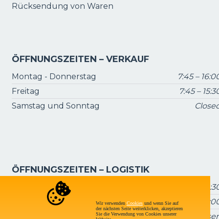
Rücksendung von Waren
ÖFFNUNGSZEITEN – VERKAUF
Montag - Donnerstag
7:45 – 16:0
Freitag
7:45 – 15:3
Samstag und Sonntag
Close
ÖFFNUNGSZEITEN – LOGISTIK
Montag - Donnerstag
7:15 – 16:3
Freitag
7:15 – 16:0
Wir verwenden
Cookies
und wenn Sie auf
der nächsten Seite weiterklicken, akzeptieren
Sie die Verwendung von Cookies unserer
Samstag und Sonntag
Geschlosse