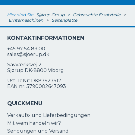
Hier sind Sie
Sjørup Group
>
Gebrauchte Ersatzteile
>
Erntemaschinen
>
Seitenplatte
KONTAKTINFORMATIONEN
+45 97 54 83 00
sales@sjoerup.dk
Savværksvej 2
Sjørup DK-8800 Viborg
Ust.-IdNr: DK87927512
EAN nr. 5790002647093
QUICKMENU
Verkaufs- und Lieferbedingungen
Mit wem handeln wir?
Sendungen und Versand