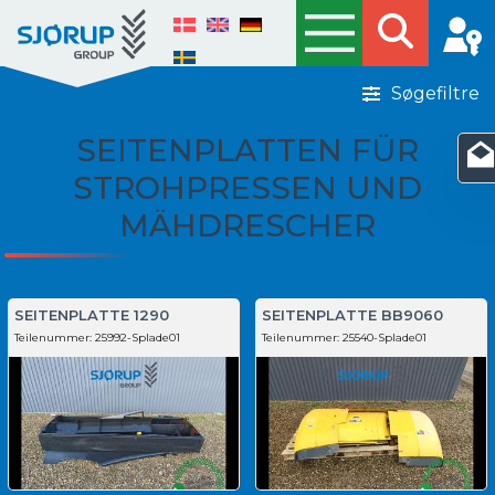
Søgefiltre
SEITENPLATTEN FÜR
STROHPRESSEN UND
MÄHDRESCHER
SEITENPLATTE 1290
SEITENPLATTE BB9060
Teilenummer:
25992-Splade01
Teilenummer:
25540-Splade01